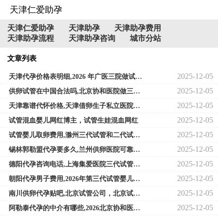
天津仁爱助孕
天津仁爱助孕
天津助孕
天津助孕费用
天津助孕流程
天津助孕咨询
城市分站
文章列表
2025-12-05
天津代孕价格表明细,2026 年广医三院做试管婴儿费用表，成功率高吗？_深圳供
2025-12-05
供卵试管在中国合法吗,北京协和医院做三代试管供卵费用大概要多少钱？十万
2025-12-05
天津靠谱代怀价格,天津借卵生子私立医院哪里最好？2026天津正规供卵试管医院
2025-12-05
试管混血婴儿网红博主，试管生娃混血网红
2025-12-05
试管婴儿取卵费用,滁州三代试管和二代试管的区别
2025-12-05
锡林郭勒盟代孕要多久,兰州供卵医院可靠吗（北京供卵试管婴儿生殖机构）_廊
2025-12-05
德阳代孕咨询电话,上海集爱医院三代试管婴儿费用，2026年成功率如何？-深圳借
2025-12-05
朝阳代孕男子费用,2026年第三代试管婴儿花费明细表，准备9W够吗？_香港DNA验血
2025-12-05
南川供卵代孕贴吧,北京试管公司，北京试管婴儿流程-卵泡浆内单精子注射技术
2025-12-05
阿勒泰代孕的中介有哪些,2026北京协和医院供卵试管多少钱？附北京供卵试管费